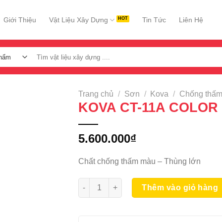
Giới Thiệu
Vật Liệu Xây Dựng
Tin Tức
Liên Hệ
Tìm
kiếm:
Trang chủ
/
Sơn
/
Kova
/
Chống thấ
KOVA CT-11A COLOR
5.600.000
₫
Chất chống thấm màu – Thùng lớn
KOVA CT-11A COLOR 22KG số lượng
Thêm vào giỏ hàng