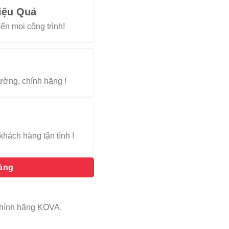
iệu Quả
ến mọi công trình!
rường, chính hãng !
khách hàng tận tình !
hàng
chính hãng KOVA.