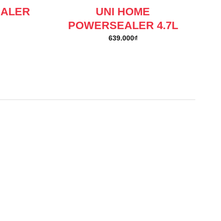
EALER
UNI HOME
POWERSEALER 4.7L
639.000
₫