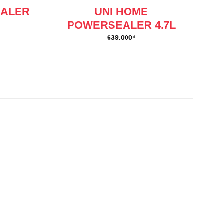
EALER
UNI HOME
POWERSEALER 4.7L
639.000
₫