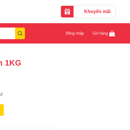
Khuyến mãi
Đăng nhập
Giỏ hàng
m
n 1KG
bể