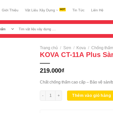
Giới Thiệu
Vật Liệu Xây Dựng
Tin Tức
Liên Hệ
Tìm
kiếm:
Trang chủ
/
Sơn
/
Kova
/
Chống thấ
KOVA CT-11A Plus Sà
219.000
₫
Chất chống thấm cao cấp – Bảo vệ sàn/
KOVA CT-11A Plus Sàn 1KG số lượng
Thêm vào giỏ hàng