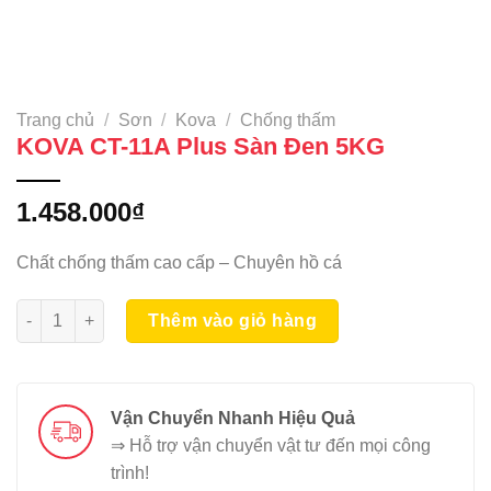
Trang chủ
/
Sơn
/
Kova
/
Chống thấm
KOVA CT-11A Plus Sàn Đen 5KG
1.458.000
₫
Chất chống thấm cao cấp – Chuyên hồ cá
KOVA CT-11A Plus Sàn Đen 5KG số lượng
Thêm vào giỏ hàng
Vận Chuyển Nhanh Hiệu Quả
⇒ Hỗ trợ vận chuyển vật tư đến mọi công
trình!