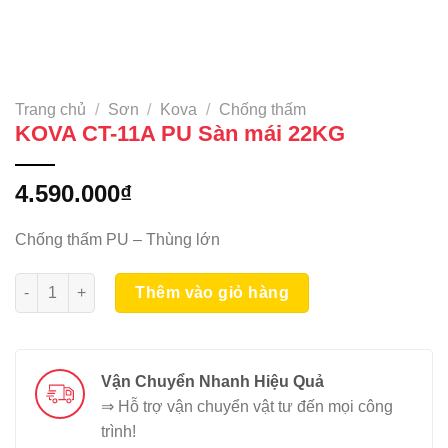
Trang chủ
/
Sơn
/
Kova
/
Chống thấm
KOVA CT-11A PU Sàn mái 22KG
4.590.000
₫
Chống thấm PU – Thùng lớn
KOVA CT-11A PU Sàn mái 22KG số lượng
Thêm vào giỏ hàng
Vận Chuyển Nhanh Hiệu Quả
⇒ Hỗ trợ vận chuyển vật tư đến mọi công
trình!