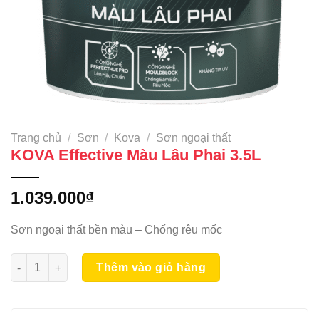
Trang chủ
/
Sơn
/
Kova
/
Sơn ngoại thất
KOVA Effective Màu Lâu Phai 3.5L
1.039.000
₫
Sơn ngoại thất bền màu – Chống rêu mốc
KOVA Effective Màu Lâu Phai 3.5L số lượng
Thêm vào giỏ hàng