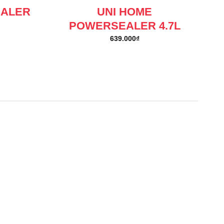
EALER
UNI HOME
POWERSEALER 4.7L
639.000
₫