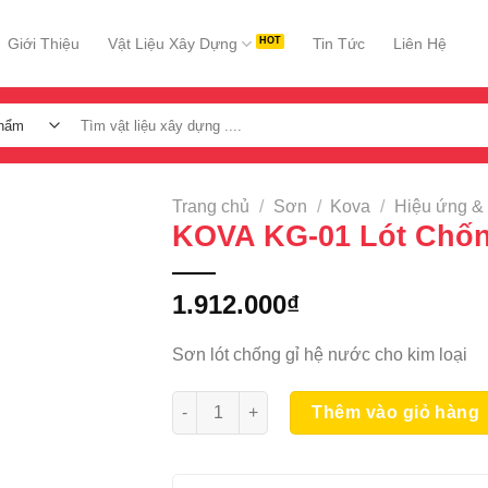
Giới Thiệu
Vật Liệu Xây Dựng
Tin Tức
Liên Hệ
Tìm
kiếm:
Trang chủ
/
Sơn
/
Kova
/
Hiệu ứng &
KOVA KG-01 Lót Chố
1.912.000
₫
Sơn lót chống gỉ hệ nước cho kim loại
KOVA KG-01 Lót Chống Gỉ 5KG số lượng
Thêm vào giỏ hàng