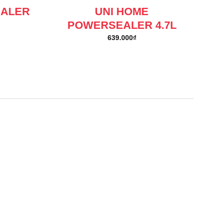
EALER
UNI HOME
POWERSEALER 4.7L
639.000
₫