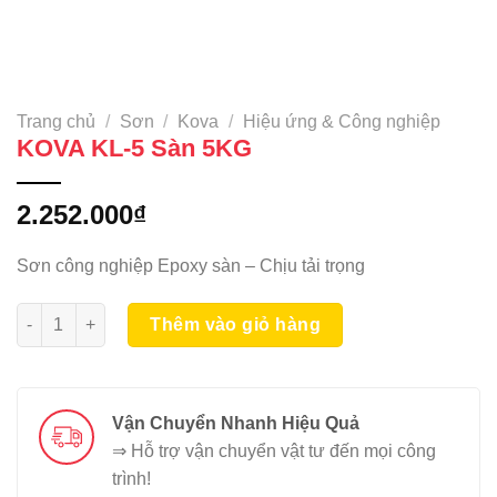
Trang chủ
/
Sơn
/
Kova
/
Hiệu ứng & Công nghiệp
KOVA KL-5 Sàn 5KG
2.252.000
₫
Sơn công nghiệp Epoxy sàn – Chịu tải trọng
KOVA KL-5 Sàn 5KG số lượng
Thêm vào giỏ hàng
Vận Chuyển Nhanh Hiệu Quả
⇒ Hỗ trợ vận chuyển vật tư đến mọi công
trình!