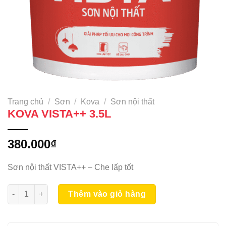
Trang chủ
/
Sơn
/
Kova
/
Sơn nội thất
KOVA VISTA++ 3.5L
380.000
₫
Sơn nội thất VISTA++ – Che lấp tốt
KOVA VISTA++ 3.5L số lượng
Thêm vào giỏ hàng