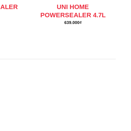
EALER
UNI HOME
POWERSEALER 4.7L
639.000
₫