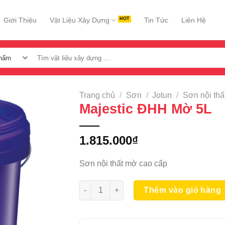
Giới Thiệu
Vật Liệu Xây Dựng
Tin Tức
Liên Hệ
Tìm
kiếm:
Trang chủ
/
Sơn
/
Jotun
/
Sơn nội thấ
Majestic ĐHH Mờ 5L
1.815.000
₫
Sơn nội thất mờ cao cấp
Majestic ĐHH Mờ 5L số lượng
Thêm vào giỏ hàng