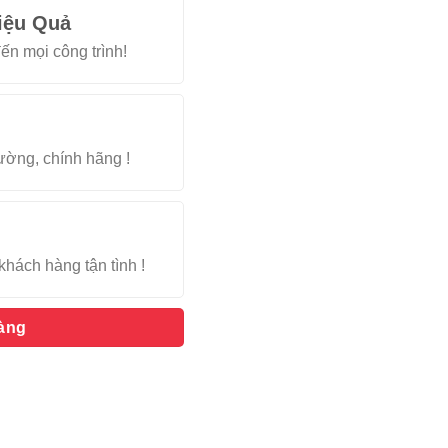
iệu Quả
ến mọi công trình!
rường, chính hãng !
khách hàng tận tình !
hàng