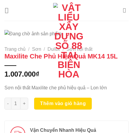
Skip
to
content
Trang chủ
/
Sơn
/
Dulux
/
Sơn nội thất
Maxilite Che Phủ Hiệu Quả MK14 15L
1.007.000
₫
Sơn nội thất Maxilite che phủ hiệu quả – Lon lớn
Maxilite Che Phủ Hiệu Quả MK14 15L số lượng
Thêm vào giỏ hàng
Vận Chuyển Nhanh Hiệu Quả