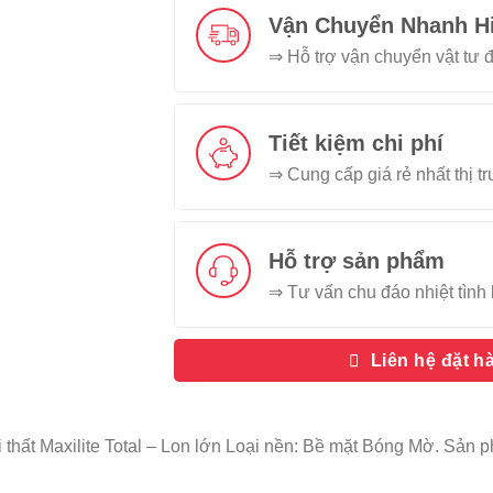
Vận Chuyển Nhanh H
⇒ Hỗ trợ vận chuyển vật tư đ
Tiết kiệm chi phí
⇒ Cung cấp giá rẻ nhất thị t
Hỗ trợ sản phẩm
⇒ Tư vấn chu đáo nhiệt tình 
Liên hệ đặt h
 thất Maxilite Total – Lon lớn Loại nền: Bề mặt Bóng Mờ. Sả