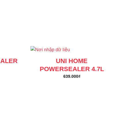
EALER
UNI HOME
POWERSEALER 4.7L
639.000
₫