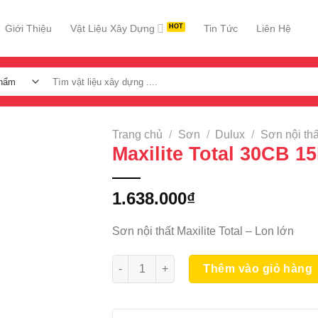
Giới Thiệu
Vật Liệu Xây Dựng
Tin Tức
Liên Hệ
Tìm
kiếm:
Trang chủ
/
Sơn
/
Dulux
/
Sơn nội thấ
Maxilite Total 30CB 1
1.638.000
₫
Sơn nội thất Maxilite Total – Lon lớn
Maxilite Total 30CB 15L số lượng
Thêm vào giỏ hàng