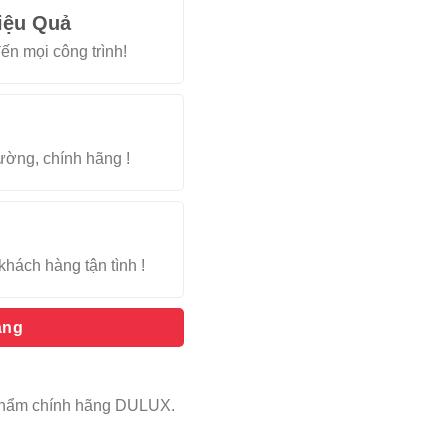
iệu Quả
ến mọi công trình!
rường, chính hãng !
khách hàng tận tình !
àng
n phẩm chính hãng DULUX.