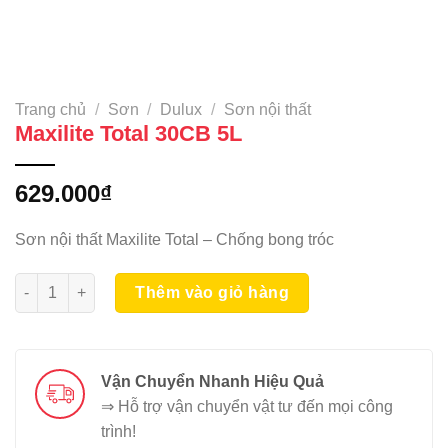
Trang chủ
/
Sơn
/
Dulux
/
Sơn nội thất
Maxilite Total 30CB 5L
629.000
₫
Sơn nội thất Maxilite Total – Chống bong tróc
Maxilite Total 30CB 5L số lượng
Thêm vào giỏ hàng
Vận Chuyển Nhanh Hiệu Quả
⇒ Hỗ trợ vận chuyển vật tư đến mọi công
trình!