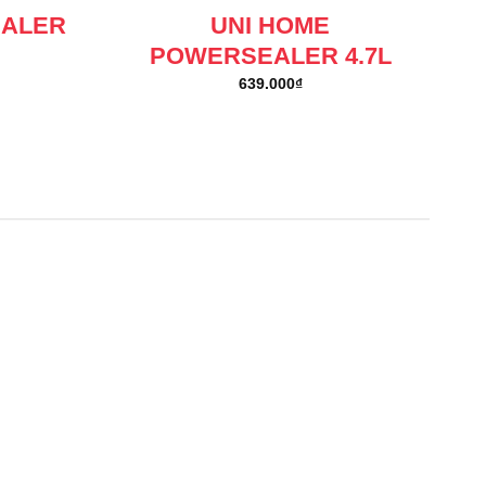
EALER
UNI HOME
POWERSEALER 4.7L
639.000
₫