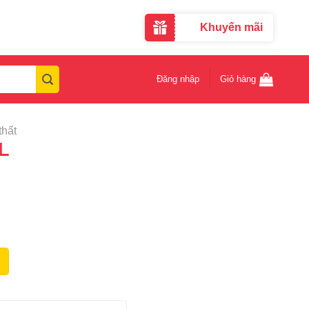
Khuyến mãi
Đăng nhập
Giỏ hàng
thất
5L