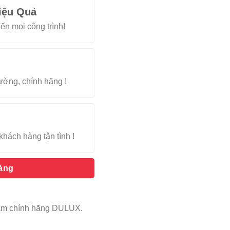
iệu Quả
ến mọi công trình!
rường, chính hãng !
khách hàng tận tình !
hàng
phẩm chính hãng DULUX.