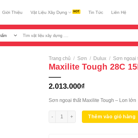
Giới Thiệu
Vật Liệu Xây Dựng
Tin Tức
Liên Hệ
Tìm
kiếm:
Trang chủ
/
Sơn
/
Dulux
/
Sơn ngoại 
Maxilite Tough 28C 1
2.013.000
₫
Sơn ngoại thất Maxilite Tough – Lon lớn
Maxilite Tough 28C 15L số lượng
Thêm vào giỏ hàng