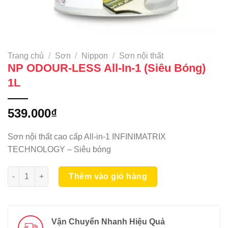
Trang chủ
/
Sơn
/
Nippon
/
Sơn nội thất
NP ODOUR-LESS All-In-1 (Siêu Bóng)
1L
539.000
₫
Sơn nội thất cao cấp All-in-1 INFINIMATRIX
TECHNOLOGY – Siêu bóng
NP ODOUR-LESS All-In-1 (Siêu Bóng) 1L số lượng
Thêm vào giỏ hàng
Vận Chuyển Nhanh Hiệu Quả