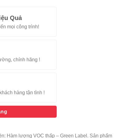
iệu Quả
ến mọi công trình!
rường, chính hãng !
khách hàng tận tình !
àng
nền: Hàm lượng VOC thấp – Green Label. Sản phẩm