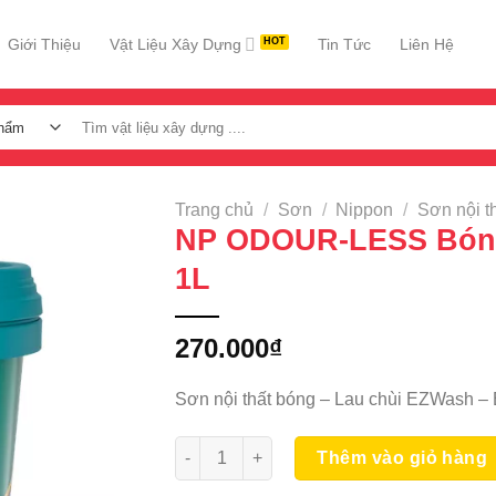
Giới Thiệu
Vật Liệu Xây Dựng
Tin Tức
Liên Hệ
Tìm
kiếm:
Trang chủ
/
Sơn
/
Nippon
/
Sơn nội t
NP ODOUR-LESS Bóng
1L
270.000
₫
Sơn nội thất bóng – Lau chùi EZWash –
NP ODOUR-LESS Bóng Sang Trọng 1L số 
Thêm vào giỏ hàng