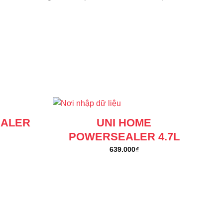
EALER
UNI HOME
POWERSEALER 4.7L
639.000
₫