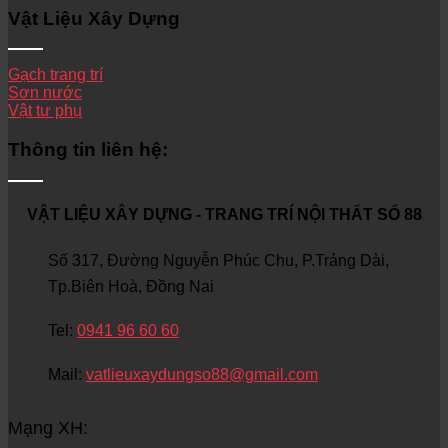
Vật Liệu Xây Dựng
Gạch trang trí
Sơn nước
Vật tư phụ
Thông tin liên hệ:
VẬT LIỆU XÂY DỰNG - TRANG TRÍ NỘI THẤT SỐ 88
Số 317, Đường Nguyễn Phúc Chu, P.Trảng Dài,
Tp.Biên Hoà, Đồng Nai
Tel:
0941 96 60 60
Mail:
vatlieuxaydungso88@gmail.com
Mạng XH: