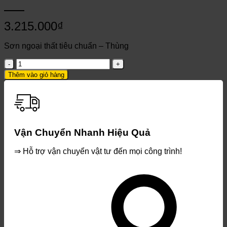
3.215.000
₫
Sơn ngoại thất tiêu chuẩn – Thùng
NP
SUPER
Thêm vào giỏ hàng
MATEX
18L
số
lượng
Vận Chuyển Nhanh Hiệu Quả
⇒ Hỗ trợ vận chuyển vật tư đến mọi công trình!