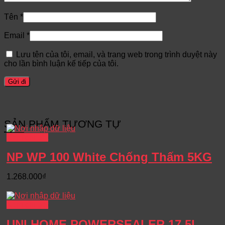
Tên
*
Email
*
Lưu tên của tôi, email, và trang web trong trình duyệt này
cho lần bình luận kế tiếp của tôi.
SẢN PHẨM TƯƠNG TỰ
Xem chi tiết
NP WP 100 White Chống Thấm 5KG
1.268.000
₫
Xem chi tiết
UNI HOME POWERSEALER 17.5L