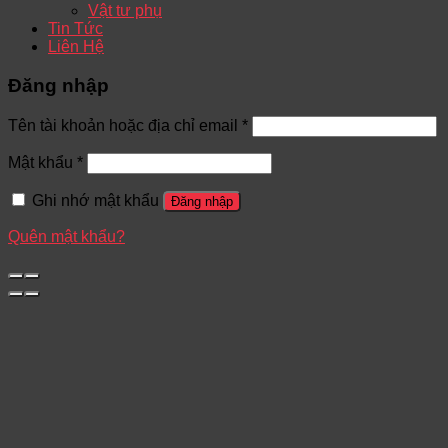
Vật tư phụ
Tin Tức
Liên Hệ
Đăng nhập
Tên tài khoản hoặc địa chỉ email
*
Mật khẩu
*
Ghi nhớ mật khẩu
Đăng nhập
Quên mật khẩu?