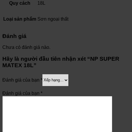
Quy cách
18L
Loại sản phẩm
Sơn ngoại thất
Đánh giá
Chưa có đánh giá nào.
Hãy là người đầu tiên nhận xét “NP SUPER
MATEX 18L”
Đánh giá của bạn
*
Đánh giá của bạn
*