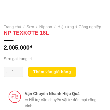
Trang chủ
/
Sơn
/
Nippon
/
Hiệu ứng & Công nghiệp
NP TEXKOTE 18L
2.005.000
₫
Sơn gai trang trí
NP TEXKOTE 18L số lượng
Thêm vào giỏ hàng
Vận Chuyển Nhanh Hiệu Quả
⇒ Hỗ trợ vận chuyển vật tư đến mọi công
trình!