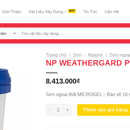
Giới Thiệu
Vật Liệu Xây Dựng
Tin Tức
Liên Hệ
Tìm
kiếm:
Trang chủ
/
Sơn
/
Nippon
/
Sơn ngoại
NP WEATHERGARD P
8.413.000
₫
Sơn ngoại thất MICROGEL – Bảo vệ 10
NP WEATHERGARD PLUS 15L số lượng
Thêm vào giỏ hàng