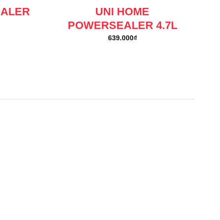
EALER
UNI HOME
POWERSEALER 4.7L
639.000
₫