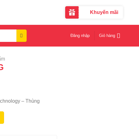
Khuyến mãi
Đăng nhập
Giỏ hàng
ấm
G
chnology – Thùng