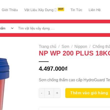
Giới Thiệu
Vật Liệu Xây Dựng
Tin Tức
Liên Hệ
Tìm
kiếm:
Trang chủ
/
Sơn
/
Nippon
/
Chống th
NP WP 200 PLUS 18K
4.497.000
₫
Sơn chống thấm cao cấp HydroGuard Te
NP WP 200 PLUS 18KG số lượng
Thêm vào giỏ hàng