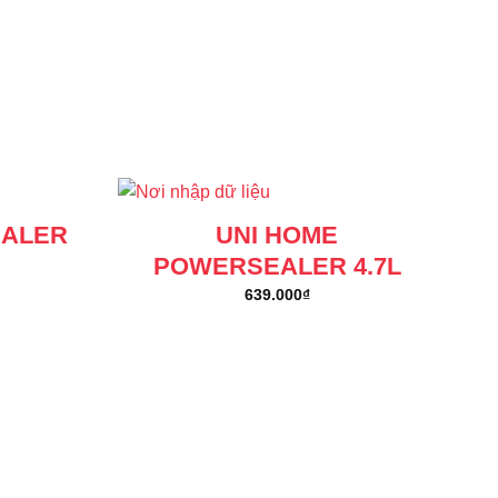
EALER
UNI HOME
POWERSEALER 4.7L
639.000
₫