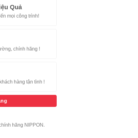
iệu Quả
ến mọi công trình!
rường, chính hãng !
khách hàng tận tình !
àng
chính hãng NIPPON.