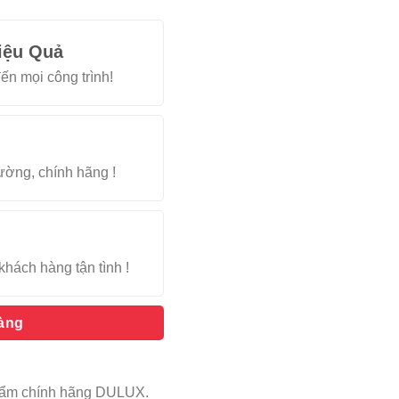
iệu Quả
ến mọi công trình!
rường, chính hãng !
khách hàng tận tình !
hàng
 phẩm chính hãng DULUX.