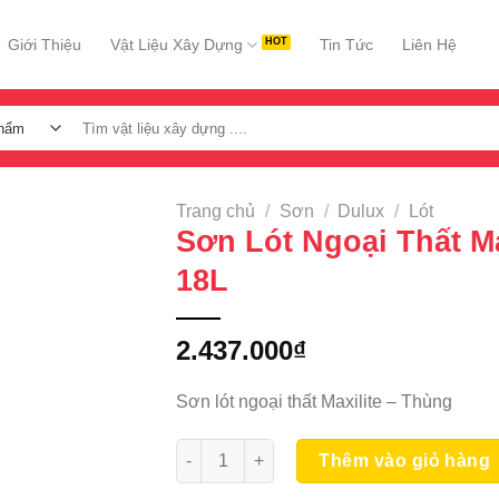
Giới Thiệu
Vật Liệu Xây Dựng
Tin Tức
Liên Hệ
Tìm
kiếm:
Trang chủ
/
Sơn
/
Dulux
/
Lót
Sơn Lót Ngoại Thất Ma
18L
2.437.000
₫
Sơn lót ngoại thất Maxilite – Thùng
Sơn Lót Ngoại Thất Maxilite 48C 18L số l
Thêm vào giỏ hàng