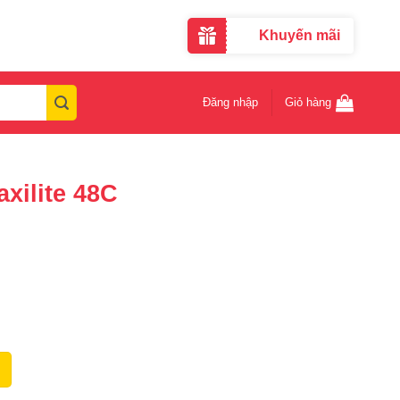
Khuyến mãi
Đăng nhập
Giỏ hàng
xilite 48C
ượng