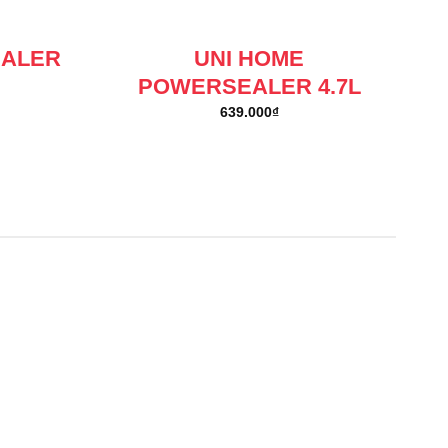
EALER
UNI HOME
POWERSEALER 4.7L
639.000
₫