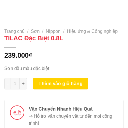
Trang chủ
/
Sơn
/
Nippon
/
Hiệu ứng & Công nghiệp
TILAC Đặc Biệt 0.8L
239.000
₫
Sơn dầu màu đặc biệt
TILAC Đặc Biệt 0.8L số lượng
Thêm vào giỏ hàng
Vận Chuyển Nhanh Hiệu Quả
⇒ Hỗ trợ vận chuyển vật tư đến mọi công
trình!