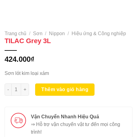
Trang chủ
/
Sơn
/
Nippon
/
Hiệu ứng & Công nghiệp
TILAC Grey 3L
424.000
₫
Sơn lót kim loại xám
TILAC Grey 3L số lượng
Thêm vào giỏ hàng
Vận Chuyển Nhanh Hiệu Quả
⇒ Hỗ trợ vận chuyển vật tư đến mọi công
trình!