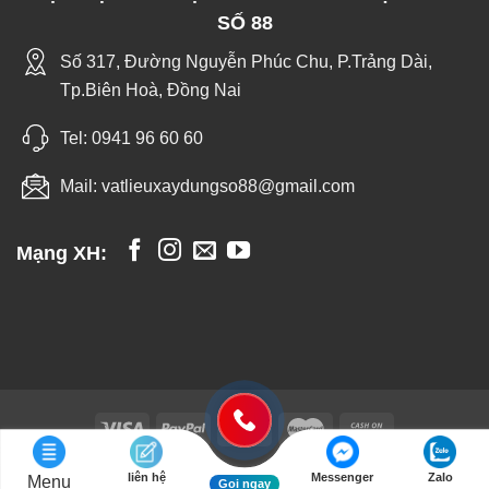
SỐ 88
Số 317, Đường Nguyễn Phúc Chu, P.Trảng Dài,
Tp.Biên Hoà, Đồng Nai
Tel:
0941 96 60 60
Mail:
vatlieuxaydungso88@gmail.com
Mạng XH:
liên hệ
Messenger
Zalo
Menu
Vật Liệu Xây Dựng - Trang Trí Nội Thất Số 88 - Copyright 2026 ©
Gọi ngay