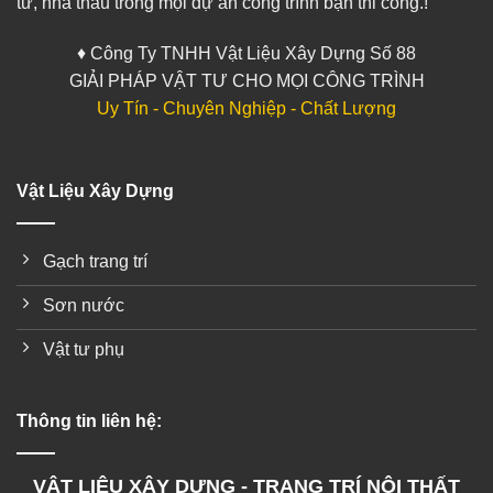
tư, nhà thầu trong mọi dự án công trình bạn thi công.!
♦ Công Ty TNHH Vật Liệu Xây Dựng Số 88
GIẢI PHÁP VẬT TƯ CHO MỌI CÔNG TRÌNH
Uy Tín - Chuyên Nghiệp - Chất Lượng
Vật Liệu Xây Dựng
Gạch trang trí
Sơn nước
Vật tư phụ
Thông tin liên hệ:
VẬT LIỆU XÂY DỰNG - TRANG TRÍ NỘI THẤT