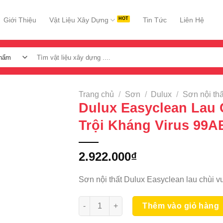
Giới Thiệu
Vật Liệu Xây Dựng
Tin Tức
Liên Hệ
Tìm
kiếm:
Trang chủ
/
Sơn
/
Dulux
/
Sơn nội thấ
Dulux Easyclean Lau 
Trội Kháng Virus 99A
2.922.000
₫
Sơn nội thất Dulux Easyclean lau chùi vư
Dulux Easyclean Lau Chùi Vượt Trội Khán
Thêm vào giỏ hàng