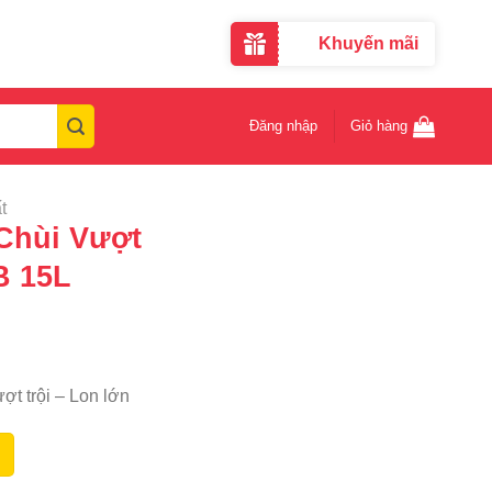
Khuyến mãi
Đăng nhập
Giỏ hàng
t
Chùi Vượt
B 15L
ợt trội – Lon lớn
g Virus 99AB 15L số lượng