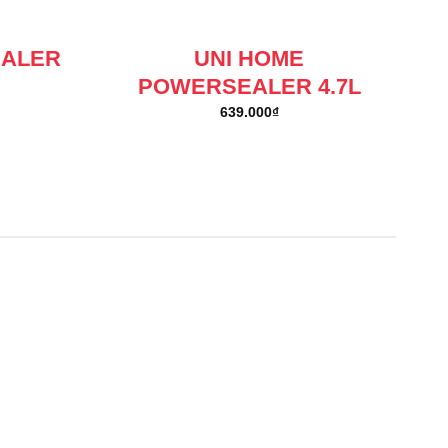
EALER
UNI HOME
POWERSEALER 4.7L
639.000
₫