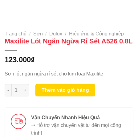
Trang chủ
/
Sơn
/
Dulux
/
Hiệu ứng & Công nghiệp
Maxilite Lót Ngăn Ngừa Rỉ Sét A526 0.8L
123.000
₫
Sơn lót ngăn ngừa rỉ sét cho kim loại Maxilite
Maxilite Lót Ngăn Ngừa Rỉ Sét A526 0.8L số lượng
Thêm vào giỏ hàng
Vận Chuyển Nhanh Hiệu Quả
⇒ Hỗ trợ vận chuyển vật tư đến mọi công
trình!