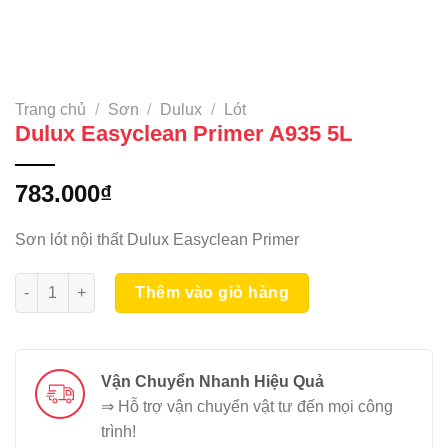
Trang chủ
/
Sơn
/
Dulux
/
Lót
Dulux Easyclean Primer A935 5L
783.000
₫
Sơn lót nội thất Dulux Easyclean Primer
Dulux Easyclean Primer A935 5L số lượng
Thêm vào giỏ hàng
Vận Chuyển Nhanh Hiệu Quả
⇒ Hỗ trợ vận chuyển vật tư đến mọi công
trình!