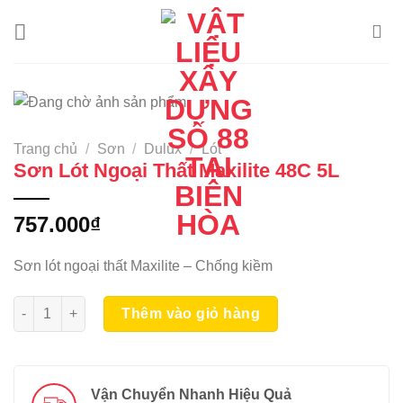
Skip
to
content
Trang chủ
/
Sơn
/
Dulux
/
Lót
Sơn Lót Ngoại Thất Maxilite 48C 5L
757.000
₫
Sơn lót ngoại thất Maxilite – Chống kiềm
Sơn Lót Ngoại Thất Maxilite 48C 5L số lượng
Thêm vào giỏ hàng
Vận Chuyển Nhanh Hiệu Quả