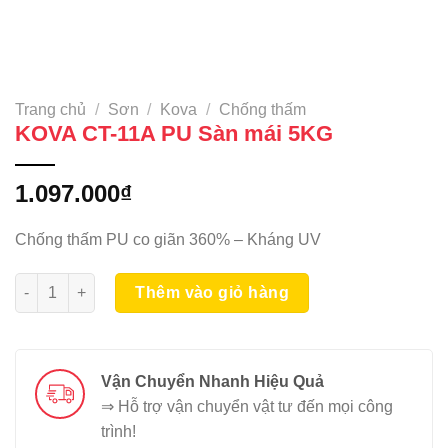
Trang chủ
/
Sơn
/
Kova
/
Chống thấm
KOVA CT-11A PU Sàn mái 5KG
1.097.000
₫
Chống thấm PU co giãn 360% – Kháng UV
KOVA CT-11A PU Sàn mái 5KG số lượng
Thêm vào giỏ hàng
Vận Chuyển Nhanh Hiệu Quả
⇒ Hỗ trợ vận chuyển vật tư đến mọi công
trình!