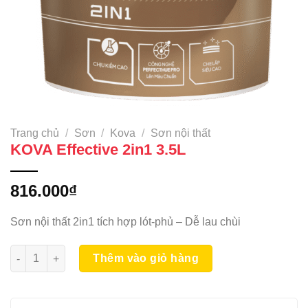
Trang chủ
/
Sơn
/
Kova
/
Sơn nội thất
KOVA Effective 2in1 3.5L
816.000
₫
Sơn nội thất 2in1 tích hợp lót-phủ – Dễ lau chùi
KOVA Effective 2in1 3.5L số lượng
Thêm vào giỏ hàng