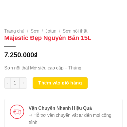
Trang chủ
/
Sơn
/
Jotun
/
Sơn nội thất
Majestic Đẹp Nguyên Bản 15L
7.250.000
₫
Sơn nội thất Mờ siêu cao cấp – Thùng
Majestic Đẹp Nguyên Bản 15L số lượng
Thêm vào giỏ hàng
Vận Chuyển Nhanh Hiệu Quả
⇒ Hỗ trợ vận chuyển vật tư đến mọi công
trình!