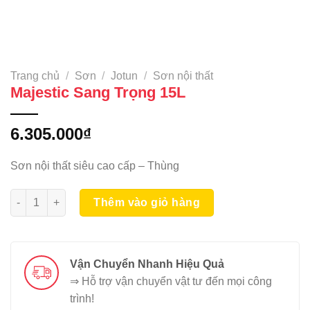
Trang chủ
/
Sơn
/
Jotun
/
Sơn nội thất
Majestic Sang Trọng 15L
6.305.000
₫
Sơn nội thất siêu cao cấp – Thùng
Majestic Sang Trọng 15L số lượng
Thêm vào giỏ hàng
Vận Chuyển Nhanh Hiệu Quả
⇒ Hỗ trợ vận chuyển vật tư đến mọi công
trình!