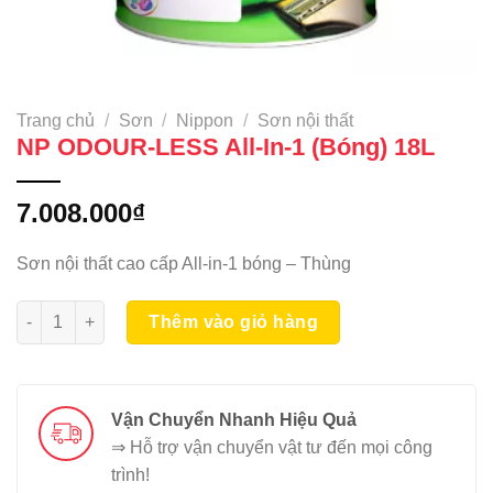
Trang chủ
/
Sơn
/
Nippon
/
Sơn nội thất
NP ODOUR-LESS All-In-1 (Bóng) 18L
7.008.000
₫
Sơn nội thất cao cấp All-in-1 bóng – Thùng
NP ODOUR-LESS All-In-1 (Bóng) 18L số lượng
Thêm vào giỏ hàng
Vận Chuyển Nhanh Hiệu Quả
⇒ Hỗ trợ vận chuyển vật tư đến mọi công
trình!