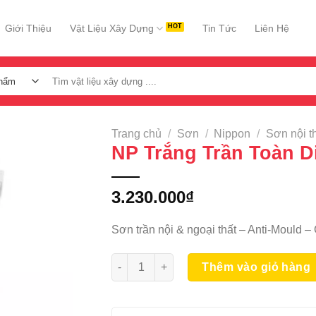
Giới Thiệu
Vật Liệu Xây Dựng
Tin Tức
Liên Hệ
Tìm
kiếm:
Trang chủ
/
Sơn
/
Nippon
/
Sơn nội t
NP Trắng Trần Toàn D
3.230.000
₫
Sơn trần nội & ngoại thất – Anti-Mould –
NP Trắng Trần Toàn Diện 15L số lượng
Thêm vào giỏ hàng