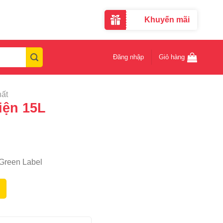
Khuyến mãi
Đăng nhập
Giỏ hàng
hất
iện 15L
 Green Label