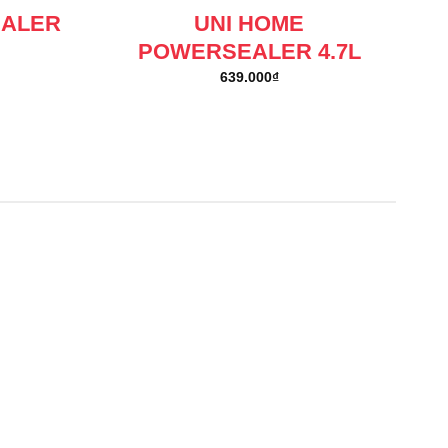
EALER
UNI HOME
POWERSEALER 4.7L
639.000
₫