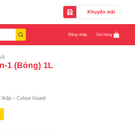
Khuyến mãi
Đăng nhập
Giỏ hàng
hất
n-1 (Bóng) 1L
C thấp – Colour Guard
ợng