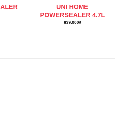
EALER
UNI HOME
POWERSEALER 4.7L
639.000
₫