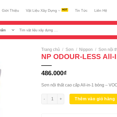
Giới Thiệu
Vật Liệu Xây Dựng
Tin Tức
Liên Hệ
Tìm
kiếm:
Trang chủ
/
Sơn
/
Nippon
/
Sơn nội t
NP ODOUR-LESS All-I
486.000
₫
Sơn nội thất cao cấp All-in-1 bóng – VO
NP ODOUR-LESS All-In-1 (Bóng) 1L số lư
Thêm vào giỏ hàng