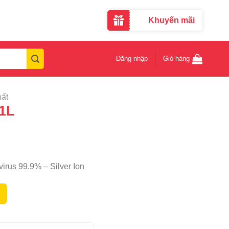
Khuyến mãi
Đăng nhập
Giỏ hàng
hất
1L
virus 99.9% – Silver Ion