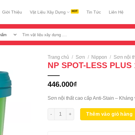
Giới Thiệu
Vật Liệu Xây Dựng
Tin Tức
Liên Hệ
Tìm
kiếm:
Trang chủ
/
Sơn
/
Nippon
/
Sơn nội t
NP SPOT-LESS PLUS 
446.000
₫
Sơn nội thất cao cấp Anti-Stain – Kháng 
NP SPOT-LESS PLUS 1L số lượng
Thêm vào giỏ hàng