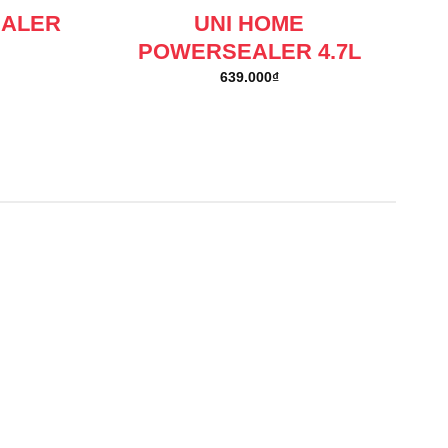
EALER
UNI HOME
POWERSEALER 4.7L
639.000
₫