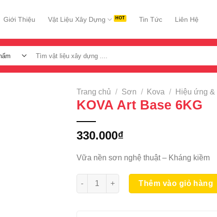
Giới Thiệu
Vật Liệu Xây Dựng
Tin Tức
Liên Hệ
Tìm
kiếm:
Trang chủ
/
Sơn
/
Kova
/
Hiệu ứng &
KOVA Art Base 6KG
330.000
₫
Vữa nền sơn nghệ thuật – Kháng kiềm
KOVA Art Base 6KG số lượng
Thêm vào giỏ hàng