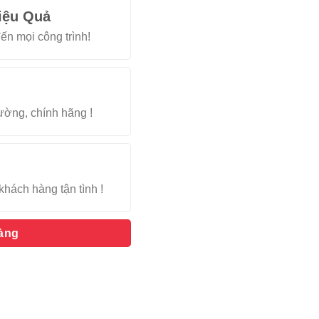
iệu Quả
ến mọi công trình!
rường, chính hãng !
khách hàng tận tình !
hàng