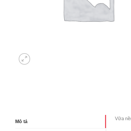
Vữa nề
Mô tả