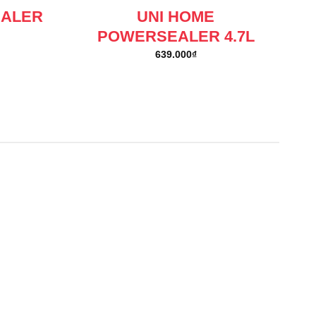
EALER
UNI HOME
POWERSEALER 4.7L
639.000
₫