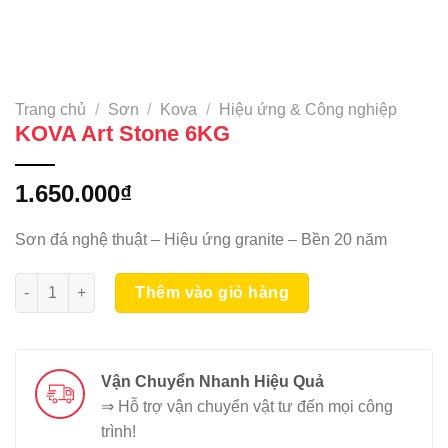
Trang chủ
/
Sơn
/
Kova
/
Hiệu ứng & Công nghiệp
KOVA Art Stone 6KG
1.650.000
₫
Sơn đá nghệ thuật – Hiệu ứng granite – Bền 20 năm
KOVA Art Stone 6KG số lượng
Thêm vào giỏ hàng
Vận Chuyển Nhanh Hiệu Quả
⇒ Hỗ trợ vận chuyển vật tư đến mọi công
trình!